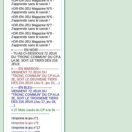
¤
OR-EN-JEU Magazine N°4 -
J'apprends sans le savoir !
¤
OR-EN-JEU Magazine N°5 -
J'apprends sans le savoir !
¤
OR-EN-JEU Magazine N°6 -
J'apprends sans le savoir !
¤
OR-EN-JEU Magazine N°7 -
J'apprends sans le savoir !
¤
OR-EN-JEU Magazine N°8 -
J'apprends sans le savoir !
¤
OR-EN-JEU Magazine N°9 -
J'apprends sans le savoir !
¤
-------- EN NOIR-------------------
- TU AS CI-DESSOUS 72 JEUX
DU "TRONC COMMUN" DU CP A
LA 3E, SOIT LE TIERS DES 216
JEUX
¤
----EN MARRON-----------------
VIENNENT 72 JEUX DU
"TRONC COMMUN" DU CP A LA
3E, SOIT LE DEUXIEME TIERS
DES 216 JEUX (Jeu 9 , jeu 10, ...)
¤
----EN BLEU-----------------
VIENNENT 72 JEUX DU
"TRONC COMMUN" DU CP A LA
3E, SOIT LE TROISIEME TIERS
DES 216 JEUX (Jeu 17, jeu 18,
...)
¤
27 Mots casés du CP à la 3e ---
--------------------------------
¤
Imprime le jeu n°1
¤
Imprime le jeu n°9
¤
Imprime le jeu n°17