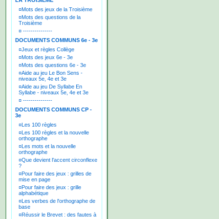
LA TROISIEME
¤
Mots des jeux de la Troisième
¤
Mots des questions de la
Troisième
¤
---------------
DOCUMENTS COMMUNS 6e - 3e
¤
Jeux et règles Collège
¤
Mots des jeux 6e - 3e
¤
Mots des questions 6e - 3e
¤
Aide au jeu Le Bon Sens -
niveaux 5e, 4e et 3e
¤
Aide au jeu De Syllabe En
Syllabe - niveaux 5e, 4e et 3e
¤
---------------
DOCUMENTS COMMUNS CP -
3e
¤
Les 100 règles
¤
Les 100 règles et la nouvelle
orthographe
¤
Les mots et la nouvelle
orthographe
¤
Que devient l'accent circonflexe
?
¤
Pour faire des jeux : grilles de
mise en page
¤
Pour faire des jeux : grille
alphabétique
¤
Les verbes de l'orthographe de
base
¤
Réussir le Brevet : des fautes à