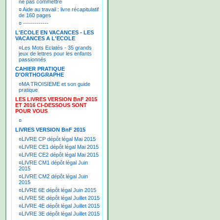
ne pas commettre
¤
Aide au travail : livre récapitulatif
de 160 pages
¤
-------------
L'ECOLE EN VACANCES - LES
VACANCES A L'ECOLE
¤
Les Mots Eclatés - 35 grands
jeux de lettres pour les enfants
passionnés
CAHIER PRATIQUE
D'ORTHOGRAPHE
¤
MA TROISIEME et son guide
pratique
LES LIVRES VERSION BnF 2015
ET 2016 CI-DESSOUS SONT
POUR VOUS
¤
LIVRES VERSION BnF 2015
¤
LIVRE CP dépôt légal Mai 2015
¤
LIVRE CE1 dépôt légal Mai 2015
¤
LIVRE CE2 dépôt légal Mai 2015
¤
LIVRE CM1 dépôt légal Juin
2015
¤
LIVRE CM2 dépôt légal Juin
2015
¤
LIVRE 6E dépôt légal Juin 2015
¤
LIVRE 5E dépôt légal Juillet 2015
¤
LIVRE 4E dépôt légal Juillet 2015
¤
LIVRE 3E dépôt légal Juillet 2015