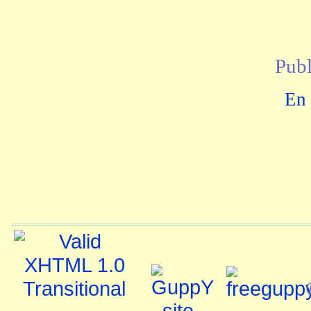
Publ
En 
©