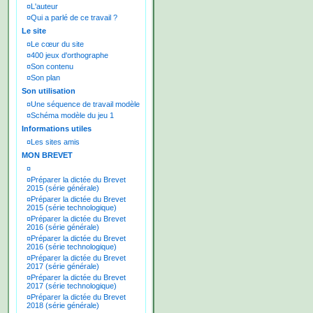
¤
L'auteur
¤
Qui a parlé de ce travail ?
Le site
¤
Le cœur du site
¤
400 jeux d'orthographe
¤
Son contenu
¤
Son plan
Son utilisation
¤
Une séquence de travail modèle
¤
Schéma modèle du jeu 1
Informations utiles
¤
Les sites amis
MON BREVET
¤
¤
Préparer la dictée du Brevet
2015 (série générale)
¤
Préparer la dictée du Brevet
2015 (série technologique)
¤
Préparer la dictée du Brevet
2016 (série générale)
¤
Préparer la dictée du Brevet
2016 (série technologique)
¤
Préparer la dictée du Brevet
2017 (série générale)
¤
Préparer la dictée du Brevet
2017 (série technologique)
¤
Préparer la dictée du Brevet
2018 (série générale)