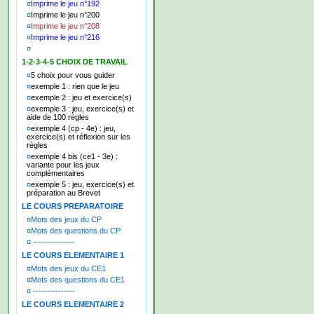
¤
Imprime le jeu n°192
¤
Imprime le jeu n°200
¤
Imprime le jeu n°208
¤
Imprime le jeu n°216
¤
1-2-3-4-5 CHOIX DE TRAVAIL
¤
5 choix pour vous guider
¤
exemple 1 : rien que le jeu
¤
exemple 2 : jeu et exercice(s)
¤
exemple 3 : jeu, exercice(s) et
aide de 100 règles
¤
exemple 4 (cp - 4e) : jeu,
exercice(s) et réflexion sur les
règles
¤
exemple 4 bis (ce1 - 3e) :
variante pour les jeux
complémentaires
¤
exemple 5 : jeu, exercice(s) et
préparation au Brevet
LE COURS PREPARATOIRE
¤
Mots des jeux du CP
¤
Mots des questions du CP
¤
---------------
LE COURS ELEMENTAIRE 1
¤
Mots des jeux du CE1
¤
Mots des questions du CE1
¤
---------------
LE COURS ELEMENTAIRE 2