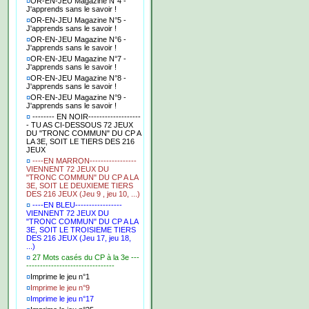
¤
OR-EN-JEU Magazine N°4 -
J'apprends sans le savoir !
¤
OR-EN-JEU Magazine N°5 -
J'apprends sans le savoir !
¤
OR-EN-JEU Magazine N°6 -
J'apprends sans le savoir !
¤
OR-EN-JEU Magazine N°7 -
J'apprends sans le savoir !
¤
OR-EN-JEU Magazine N°8 -
J'apprends sans le savoir !
¤
OR-EN-JEU Magazine N°9 -
J'apprends sans le savoir !
¤
-------- EN NOIR-------------------
- TU AS CI-DESSOUS 72 JEUX
DU "TRONC COMMUN" DU CP A
LA 3E, SOIT LE TIERS DES 216
JEUX
¤
----EN MARRON-----------------
VIENNENT 72 JEUX DU
"TRONC COMMUN" DU CP A LA
3E, SOIT LE DEUXIEME TIERS
DES 216 JEUX (Jeu 9 , jeu 10, ...)
¤
----EN BLEU-----------------
VIENNENT 72 JEUX DU
"TRONC COMMUN" DU CP A LA
3E, SOIT LE TROISIEME TIERS
DES 216 JEUX (Jeu 17, jeu 18,
...)
¤
27 Mots casés du CP à la 3e ---
--------------------------------
¤
Imprime le jeu n°1
¤
Imprime le jeu n°9
¤
Imprime le jeu n°17