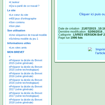
¤
L'auteur
¤
Qui a parlé de ce travail ?
Le site
Cliquer ici puis 
¤
Le cœur du site
¤
400 jeux d'orthographe
¤
Son contenu
¤
Son plan
Date de création :
21/07/2015 . 10:1
Son utilisation
Dernière modification :
02/06/2016 .
Catégorie :
LIVRES VERSION BnF 
¤
Une séquence de travail modèle
Page lue
1996 fois
¤
Schéma modèle du jeu 1
Informations utiles
¤
Les sites amis
MON BREVET
¤
¤
Préparer la dictée du Brevet
2015 (série générale)
¤
Préparer la dictée du Brevet
2015 (série technologique)
¤
Préparer la dictée du Brevet
2016 (série générale)
¤
Préparer la dictée du Brevet
2016 (série technologique)
¤
Préparer la dictée du Brevet
2017 (série générale)
¤
Préparer la dictée du Brevet
2017 (série technologique)
¤
Préparer la dictée du Brevet
2018 (série générale)