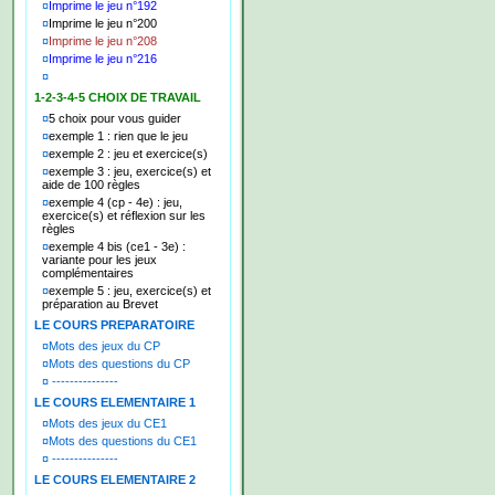
¤
Imprime le jeu n°192
¤
Imprime le jeu n°200
¤
Imprime le jeu n°208
¤
Imprime le jeu n°216
¤
1-2-3-4-5 CHOIX DE TRAVAIL
¤
5 choix pour vous guider
¤
exemple 1 : rien que le jeu
¤
exemple 2 : jeu et exercice(s)
¤
exemple 3 : jeu, exercice(s) et
aide de 100 règles
¤
exemple 4 (cp - 4e) : jeu,
exercice(s) et réflexion sur les
règles
¤
exemple 4 bis (ce1 - 3e) :
variante pour les jeux
complémentaires
¤
exemple 5 : jeu, exercice(s) et
préparation au Brevet
LE COURS PREPARATOIRE
¤
Mots des jeux du CP
¤
Mots des questions du CP
¤
---------------
LE COURS ELEMENTAIRE 1
¤
Mots des jeux du CE1
¤
Mots des questions du CE1
¤
---------------
LE COURS ELEMENTAIRE 2