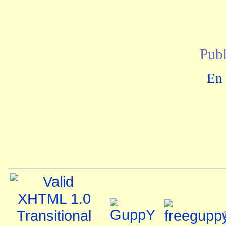
Publ
En 
©