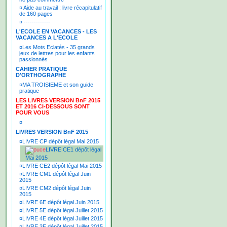
¤
Aide au travail : livre récapitulatif
de 160 pages
¤
-------------
L'ECOLE EN VACANCES - LES
VACANCES A L'ECOLE
¤
Les Mots Eclatés - 35 grands
jeux de lettres pour les enfants
passionnés
CAHIER PRATIQUE
D'ORTHOGRAPHE
¤
MA TROISIEME et son guide
pratique
LES LIVRES VERSION BnF 2015
ET 2016 CI-DESSOUS SONT
POUR VOUS
¤
LIVRES VERSION BnF 2015
¤
LIVRE CP dépôt légal Mai 2015
LIVRE CE1 dépôt légal
Mai 2015
¤
LIVRE CE2 dépôt légal Mai 2015
¤
LIVRE CM1 dépôt légal Juin
2015
¤
LIVRE CM2 dépôt légal Juin
2015
¤
LIVRE 6E dépôt légal Juin 2015
¤
LIVRE 5E dépôt légal Juillet 2015
¤
LIVRE 4E dépôt légal Juillet 2015
¤
LIVRE 3E dépôt légal Juillet 2015