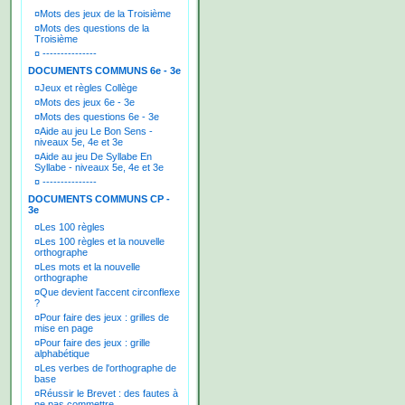
¤
Mots des jeux de la Troisième
¤
Mots des questions de la
Troisième
¤
---------------
DOCUMENTS COMMUNS 6e - 3e
¤
Jeux et règles Collège
¤
Mots des jeux 6e - 3e
¤
Mots des questions 6e - 3e
¤
Aide au jeu Le Bon Sens -
niveaux 5e, 4e et 3e
¤
Aide au jeu De Syllabe En
Syllabe - niveaux 5e, 4e et 3e
¤
---------------
DOCUMENTS COMMUNS CP -
3e
¤
Les 100 règles
¤
Les 100 règles et la nouvelle
orthographe
¤
Les mots et la nouvelle
orthographe
¤
Que devient l'accent circonflexe
?
¤
Pour faire des jeux : grilles de
mise en page
¤
Pour faire des jeux : grille
alphabétique
¤
Les verbes de l'orthographe de
base
¤
Réussir le Brevet : des fautes à
ne pas commettre