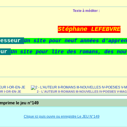
Texte à méditer :
Stéphane LEFEBVRE
fesseur
Un site pour neuf années d'appren
eur
Un site pour lire des romans,
des nou
UR I-OR-EN-JE
2 - L'AUTEUR II-ROMANS III-NOUVELLES IV-POE5IES V-MA
Imprime le jeu n°149
Clique ici puis ouvre ou enregistre Le JEU N°149