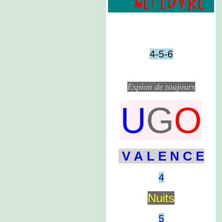
4-5-6
Espion de toujours
U
G
O
V A L E N C E
4
Nuits
5