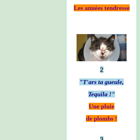
Les années tendresse
2
"T'ars ta gueule,
Tequila !"
Une pluie
de plombs !
3