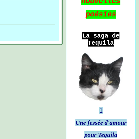
nouvelles
poésies
La saga de
Tequila
1
Une fessée d'amour
pour Tequila