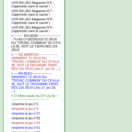
¤
OR-EN-JEU Magazine N°6 -
J'apprends sans le savoir !
¤
OR-EN-JEU Magazine N°7 -
J'apprends sans le savoir !
¤
OR-EN-JEU Magazine N°8 -
J'apprends sans le savoir !
¤
OR-EN-JEU Magazine N°9 -
J'apprends sans le savoir !
¤
-------- EN NOIR-------------------
- TU AS CI-DESSOUS 72 JEUX
DU "TRONC COMMUN" DU CP A
LA 3E, SOIT LE TIERS DES 216
JEUX
¤
----EN MARRON-----------------
VIENNENT 72 JEUX DU
"TRONC COMMUN" DU CP A LA
3E, SOIT LE DEUXIEME TIERS
DES 216 JEUX (Jeu 9 , jeu 10, ...)
¤
----EN BLEU-----------------
VIENNENT 72 JEUX DU
"TRONC COMMUN" DU CP A LA
3E, SOIT LE TROISIEME TIERS
DES 216 JEUX (Jeu 17, jeu 18,
...)
¤
27 Mots casés du CP à la 3e ---
--------------------------------
¤
Imprime le jeu n°1
¤
Imprime le jeu n°9
¤
Imprime le jeu n°17
¤
Imprime le jeu n°25
¤
Imprime le jeu n°33
¤
Imprime le jeu n°41