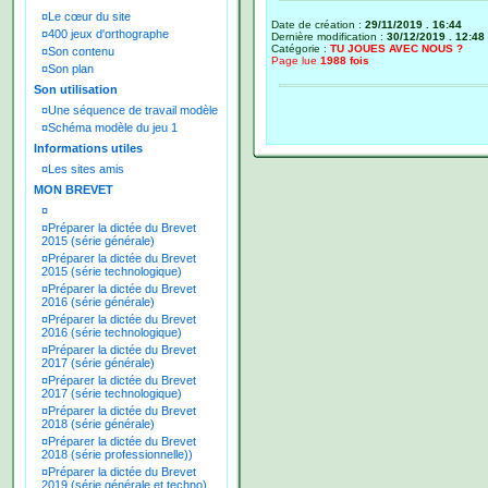
¤
Le cœur du site
Date de création :
29/11/2019 . 16:44
¤
400 jeux d'orthographe
Dernière modification :
30/12/2019 . 12:48
Catégorie :
TU JOUES AVEC NOUS ?
¤
Son contenu
Page lue
1988 fois
¤
Son plan
Son utilisation
¤
Une séquence de travail modèle
¤
Schéma modèle du jeu 1
Informations utiles
¤
Les sites amis
MON BREVET
¤
¤
Préparer la dictée du Brevet
2015 (série générale)
¤
Préparer la dictée du Brevet
2015 (série technologique)
¤
Préparer la dictée du Brevet
2016 (série générale)
¤
Préparer la dictée du Brevet
2016 (série technologique)
¤
Préparer la dictée du Brevet
2017 (série générale)
¤
Préparer la dictée du Brevet
2017 (série technologique)
¤
Préparer la dictée du Brevet
2018 (série générale)
¤
Préparer la dictée du Brevet
2018 (série professionnelle))
¤
Préparer la dictée du Brevet
2019 (série générale et techno)