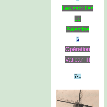
Les sacrifiés
de
Palestine
6
Opération
Vatican III
7-1