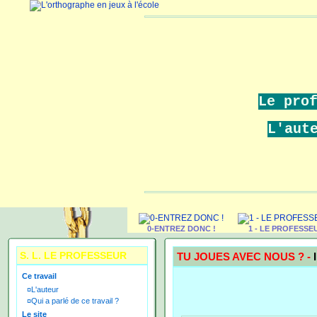
Le pro
L'aut
0-ENTREZ DONC !
1 - LE PROFESSE
S. L. LE PROFESSEUR
TU JOUES AVEC NOUS ? -
Ce travail
¤
L'auteur
¤
Qui a parlé de ce travail ?
Le site