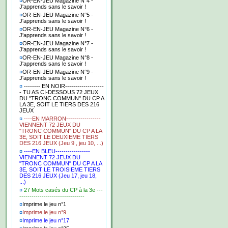
¤
OR-EN-JEU Magazine N°4 -
J'apprends sans le savoir !
¤
OR-EN-JEU Magazine N°5 -
J'apprends sans le savoir !
¤
OR-EN-JEU Magazine N°6 -
J'apprends sans le savoir !
¤
OR-EN-JEU Magazine N°7 -
J'apprends sans le savoir !
¤
OR-EN-JEU Magazine N°8 -
J'apprends sans le savoir !
¤
OR-EN-JEU Magazine N°9 -
J'apprends sans le savoir !
¤
-------- EN NOIR-------------------
- TU AS CI-DESSOUS 72 JEUX
DU "TRONC COMMUN" DU CP A
LA 3E, SOIT LE TIERS DES 216
JEUX
¤
----EN MARRON-----------------
VIENNENT 72 JEUX DU
"TRONC COMMUN" DU CP A LA
3E, SOIT LE DEUXIEME TIERS
DES 216 JEUX (Jeu 9 , jeu 10, ...)
¤
----EN BLEU-----------------
VIENNENT 72 JEUX DU
"TRONC COMMUN" DU CP A LA
3E, SOIT LE TROISIEME TIERS
DES 216 JEUX (Jeu 17, jeu 18,
...)
¤
27 Mots casés du CP à la 3e ---
--------------------------------
¤
Imprime le jeu n°1
¤
Imprime le jeu n°9
¤
Imprime le jeu n°17