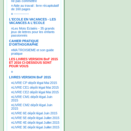
ne pas commettre
¤
Aide au travail : livre récapitulatif
de 160 pages
¤
-------------
L'ECOLE EN VACANCES - LES
VACANCES A L'ECOLE
¤
Les Mots Eclatés - 35 grands
jeux de lettres pour les enfants
passionnés
CAHIER PRATIQUE
D'ORTHOGRAPHE
¤
MA TROISIEME et son guide
pratique
LES LIVRES VERSION BnF 2015
ET 2016 CI-DESSOUS SONT
POUR VOUS
¤
LIVRES VERSION BnF 2015
¤
LIVRE CP dépôt légal Mai 2015
¤
LIVRE CE1 dépôt légal Mai 2015
¤
LIVRE CE2 dépôt légal Mai 2015
¤
LIVRE CM1 dépôt légal Juin
2015
¤
LIVRE CM2 dépôt légal Juin
2015
¤
LIVRE 6E dépôt légal Juin 2015
¤
LIVRE 5E dépôt légal Juillet 2015
¤
LIVRE 4E dépôt légal Juillet 2015
¤
LIVRE 3E dépôt légal Juillet 2015