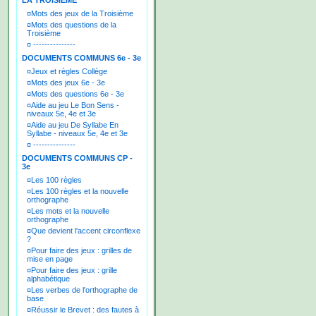
LA TROISIEME
¤
Mots des jeux de la Troisième
¤
Mots des questions de la
Troisième
¤
---------------
DOCUMENTS COMMUNS 6e - 3e
¤
Jeux et règles Collège
¤
Mots des jeux 6e - 3e
¤
Mots des questions 6e - 3e
¤
Aide au jeu Le Bon Sens -
niveaux 5e, 4e et 3e
¤
Aide au jeu De Syllabe En
Syllabe - niveaux 5e, 4e et 3e
¤
---------------
DOCUMENTS COMMUNS CP -
3e
¤
Les 100 règles
¤
Les 100 règles et la nouvelle
orthographe
¤
Les mots et la nouvelle
orthographe
¤
Que devient l'accent circonflexe
?
¤
Pour faire des jeux : grilles de
mise en page
¤
Pour faire des jeux : grille
alphabétique
¤
Les verbes de l'orthographe de
base
¤
Réussir le Brevet : des fautes à