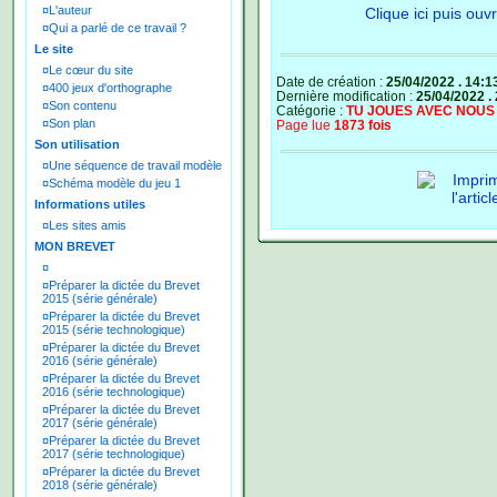
¤
L'auteur
Clique ici puis ou
¤
Qui a parlé de ce travail ?
Le site
¤
Le cœur du site
Date de création :
25/04/2022 . 14:1
¤
400 jeux d'orthographe
Dernière modification :
25/04/2022 .
¤
Son contenu
Catégorie :
TU JOUES AVEC NOUS
¤
Son plan
Page lue
1873 fois
Son utilisation
¤
Une séquence de travail modèle
¤
Schéma modèle du jeu 1
Informations utiles
¤
Les sites amis
MON BREVET
¤
¤
Préparer la dictée du Brevet
2015 (série générale)
¤
Préparer la dictée du Brevet
2015 (série technologique)
¤
Préparer la dictée du Brevet
2016 (série générale)
¤
Préparer la dictée du Brevet
2016 (série technologique)
¤
Préparer la dictée du Brevet
2017 (série générale)
¤
Préparer la dictée du Brevet
2017 (série technologique)
¤
Préparer la dictée du Brevet
2018 (série générale)