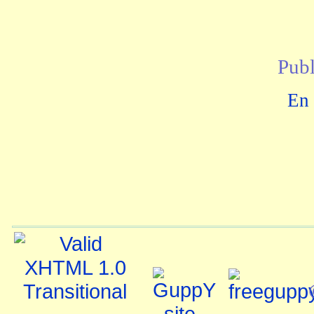
Publ
En 
©