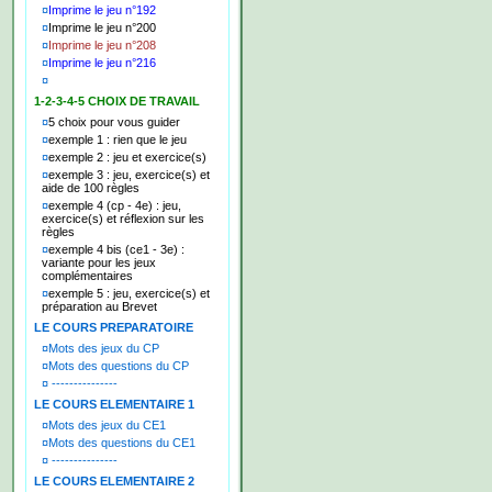
¤
Imprime le jeu n°192
¤
Imprime le jeu n°200
¤
Imprime le jeu n°208
¤
Imprime le jeu n°216
¤
1-2-3-4-5 CHOIX DE TRAVAIL
¤
5 choix pour vous guider
¤
exemple 1 : rien que le jeu
¤
exemple 2 : jeu et exercice(s)
¤
exemple 3 : jeu, exercice(s) et
aide de 100 règles
¤
exemple 4 (cp - 4e) : jeu,
exercice(s) et réflexion sur les
règles
¤
exemple 4 bis (ce1 - 3e) :
variante pour les jeux
complémentaires
¤
exemple 5 : jeu, exercice(s) et
préparation au Brevet
LE COURS PREPARATOIRE
¤
Mots des jeux du CP
¤
Mots des questions du CP
¤
---------------
LE COURS ELEMENTAIRE 1
¤
Mots des jeux du CE1
¤
Mots des questions du CE1
¤
---------------
LE COURS ELEMENTAIRE 2